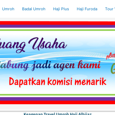
Umroh
Badal Umroh
Haji Plus
Haji Furoda
Tour 